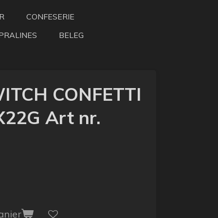
R
CONFESERIE
PRALINES
BELEG
ITCH CONFETTI
X22G Art nr.
anier