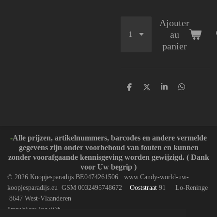
Ajouter
au
panier
P
P
P
P
a
a
a
a
r
r
r
r
t
t
t
t
a
a
a
a
g
g
g
g
e
e
e
e
-
Alle prijzen, artikelnummers, barcodes en andere vermelde
r
r
r
r
gegevens zijn onder voorbehoud van fouten en kunnen
zonder voorafgaande kennisgeving worden gewijzigd. ( Dank
voor Uw begrip )
© 2026 Koopjesparadijs BE0474261506 www.Candy-world-uw-
koopjesparadijs.eu GSM 0032495748672
Ooststraat
91 Lo-Reninge
8647 West-Vlaanderen
Propulsé par
JouwWeb