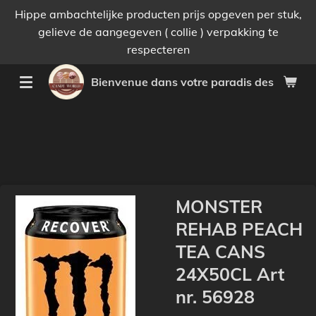
Hippe ambachtelijke producten prijs opgeven per stuk,
Passer
gelieve de aangegeven ( collie ) verpakking te
au
respecteren
contenu
principal
Bienvenue dans votre paradis des bonnes 
MONSTER
REHAB PEACH
TEA CANS
24X50CL Art
nr. 56928