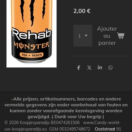
2,00 €
Ajouter
au
panier
P
P
P
P
a
a
a
a
r
r
r
r
t
t
t
t
a
a
a
a
g
g
g
g
e
e
e
e
-
Alle prijzen, artikelnummers, barcodes en andere
r
r
r
r
vermelde gegevens zijn onder voorbehoud van fouten en
kunnen zonder voorafgaande kennisgeving worden
gewijzigd. ( Dank voor Uw begrip )
© 2026 Koopjesparadijs BE0474261506 www.Candy-world-
uw-koopjesparadijs.eu GSM 0032495748672
Ooststraat
91