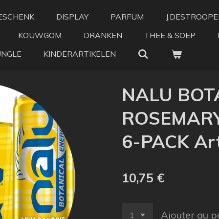
ESCHENK
DISPLAY
PARFUM
J.DESTROOPE
KOUWGOM
DRANKEN
THEE & SOEP
UNGLE
KINDERARTIKELEN
NALU BOT
ROSEMARY
6-PACK Art
10,75 €
Ajouter au p