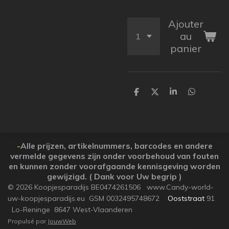
Ajouter
au
panier
P
P
P
P
a
a
a
a
r
r
r
r
t
t
t
t
a
a
a
a
g
g
g
g
e
e
e
e
-
Alle prijzen, artikelnummers, barcodes en andere
r
r
r
r
vermelde gegevens zijn onder voorbehoud van fouten
en kunnen zonder voorafgaande kennisgeving worden
gewijzigd. ( Dank voor Uw begrip )
© 2026 Koopjesparadijs BE0474261506 www.Candy-world-
uw-koopjesparadijs.eu GSM 0032495748672
Ooststraat
91
Lo-Reninge 8647 West-Vlaanderen
Propulsé par
JouwWeb