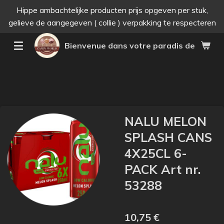
Hippe ambachtelijke producten prijs opgeven per stuk,
Passer
gelieve de aangegeven ( collie ) verpakking te respecteren
au
contenu
Bienvenue dans votre paradis des bonne
principal
NALU MELON
SPLASH CANS
4X25CL 6-
PACK Art nr.
53288
10,75 €