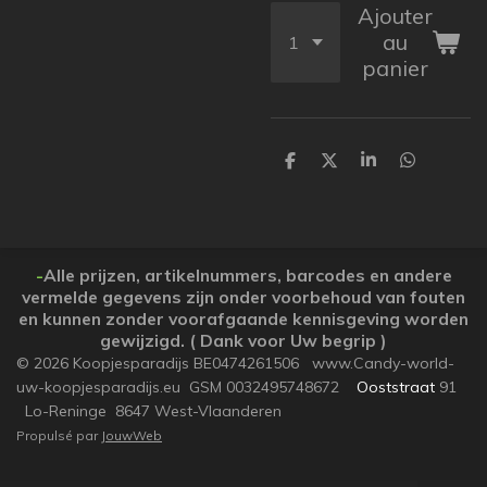
Ajouter
au
panier
P
P
P
P
a
a
a
a
r
r
r
r
t
t
t
t
a
a
a
a
g
g
g
g
e
e
e
e
-
Alle prijzen, artikelnummers, barcodes en andere
r
r
r
r
vermelde gegevens zijn onder voorbehoud van fouten
en kunnen zonder voorafgaande kennisgeving worden
gewijzigd. ( Dank voor Uw begrip )
© 2026 Koopjesparadijs BE0474261506 www.Candy-world-
uw-koopjesparadijs.eu GSM 0032495748672
Ooststraat
91
Lo-Reninge 8647 West-Vlaanderen
Propulsé par
JouwWeb