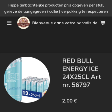
Hippe ambachtelijke producten prijs opgeven per stuk,
Passer
gelieve de aangegeven ( collie ) verpakking te respecteren
au
contenu
Bienvenue dans votre paradis des bonne
principal
RED BULL
ENERGY ICE
24X25CL Art
nr. 56797
2,00 €