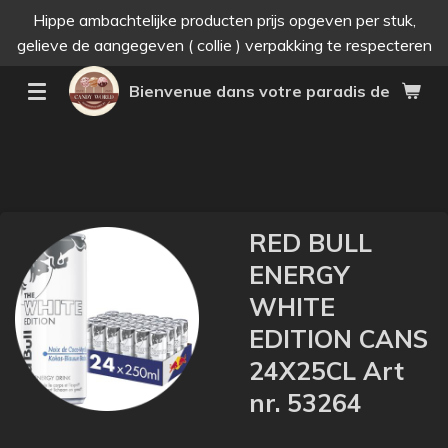
Hippe ambachtelijke producten prijs opgeven per stuk,
Passer
gelieve de aangegeven ( collie ) verpakking te respecteren
au
contenu
Bienvenue dans votre paradis des bonne
principal
RED BULL
ENERGY
WHITE
EDITION CANS
24X25CL Art
nr. 53264