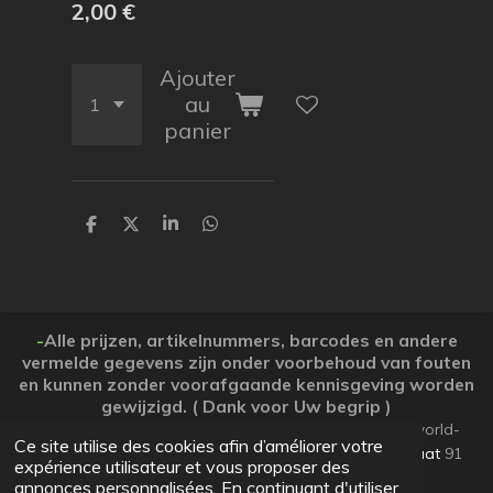
2,00 €
Ajouter
au
panier
P
P
P
P
a
a
a
a
r
r
r
r
t
t
t
t
a
a
a
a
g
g
g
g
e
e
e
e
-
Alle prijzen, artikelnummers, barcodes en andere
r
r
r
r
vermelde gegevens zijn onder voorbehoud van fouten
en kunnen zonder voorafgaande kennisgeving worden
gewijzigd. ( Dank voor Uw begrip )
© 2026 Koopjesparadijs BE0474261506 www.Candy-world-
Ce site utilise des cookies afin d’améliorer votre
uw-koopjesparadijs.eu GSM 0032495748672
Ooststraat
91
expérience utilisateur et vous proposer des
Lo-Reninge 8647 West-Vlaanderen
annonces personnalisées. En continuant d'utiliser