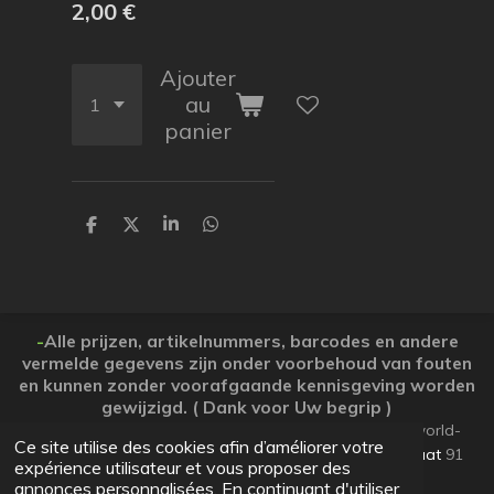
2,00 €
Ajouter
au
panier
P
P
P
P
a
a
a
a
r
r
r
r
t
t
t
t
a
a
a
a
g
g
g
g
e
e
e
e
-
Alle prijzen, artikelnummers, barcodes en andere
r
r
r
r
vermelde gegevens zijn onder voorbehoud van fouten
en kunnen zonder voorafgaande kennisgeving worden
gewijzigd. ( Dank voor Uw begrip )
© 2026 Koopjesparadijs BE0474261506 www.Candy-world-
Ce site utilise des cookies afin d’améliorer votre
uw-koopjesparadijs.eu GSM 0032495748672
Ooststraat
91
expérience utilisateur et vous proposer des
Lo-Reninge 8647 West-Vlaanderen
annonces personnalisées. En continuant d'utiliser