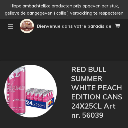
Hippe ambachtelijke producten prijs opgeven per stuk,
Passer
gelieve de aangegeven ( collie ) verpakking te respecteren
au
contenu
Bienvenue dans votre paradis des bonne
principal
RED BULL
SUMMER
WHITE PEACH
EDITION CANS
24X25CL Art
nr. 56039