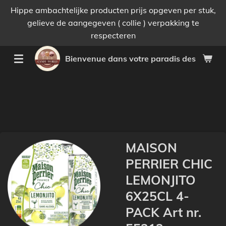
Hippe ambachtelijke producten prijs opgeven per stuk,
Passer
gelieve de aangegeven ( collie ) verpakking te
au
respecteren
contenu
principal
Bienvenue dans votre paradis des bonnes 
MAISON
PERRIER CHIC
LEMONJITO
6X25CL 4-
PACK Art nr.