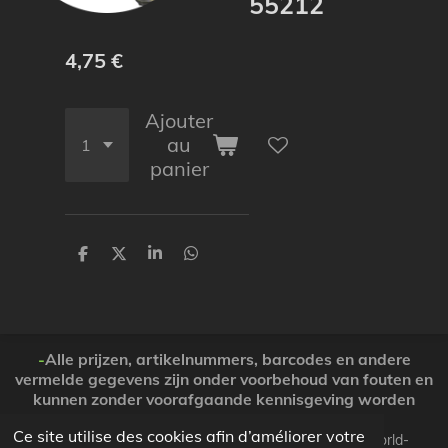
55212
4,75 €
Ajouter
au
panier
P
P
P
P
a
a
a
a
r
r
r
r
t
t
t
t
a
a
a
a
g
g
g
g
e
e
e
e
-
Alle prijzen, artikelnummers, barcodes en andere
r
r
r
r
vermelde gegevens zijn onder voorbehoud van fouten en
kunnen zonder voorafgaande kennisgeving worden
gewijzigd. ( Dank voor Uw begrip )
Ce site utilise des cookies afin d’améliorer votre
© 2026 Koopjesparadijs BE0474261506 www.Candy-world-