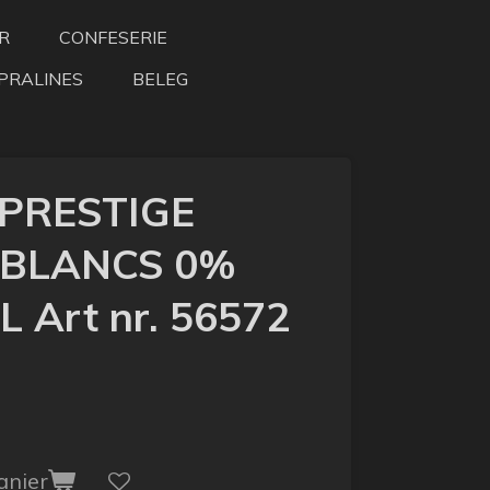
R
CONFESERIE
PRALINES
BELEG
 PRESTIGE
 BLANCS 0%
 Art nr. 56572
anier