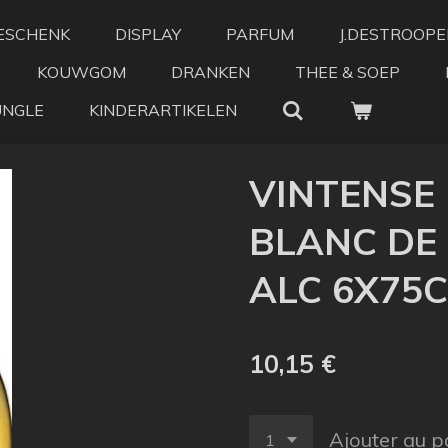
ESCHENK
DISPLAY
PARFUM
J.DESTROOPE
KOUWGOM
DRANKEN
THEE & SOEP
UNGLE
KINDERARTIKELEN
VINTENSE
BLANC DE
ALC 6X75CL
10,15 €
Ajouter au p