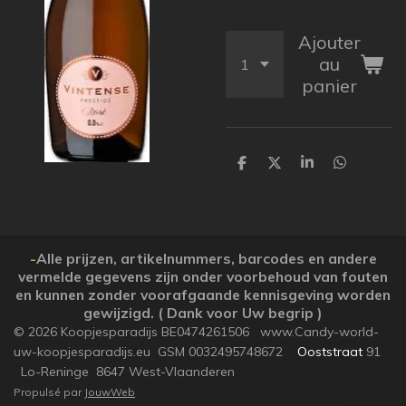
Ajouter
au
panier
P
P
P
P
a
a
a
a
r
r
r
r
t
t
t
t
a
a
a
a
g
g
g
g
e
e
e
e
-
Alle prijzen, artikelnummers, barcodes en andere
r
r
r
r
vermelde gegevens zijn onder voorbehoud van fouten
en kunnen zonder voorafgaande kennisgeving worden
gewijzigd. ( Dank voor Uw begrip )
© 2026 Koopjesparadijs BE0474261506 www.Candy-world-
uw-koopjesparadijs.eu GSM 0032495748672
Ooststraat
91
Lo-Reninge 8647 West-Vlaanderen
Propulsé par
JouwWeb