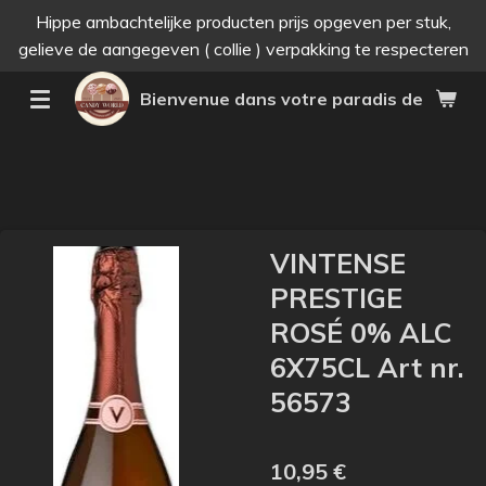
Hippe ambachtelijke producten prijs opgeven per stuk,
Passer
gelieve de aangegeven ( collie ) verpakking te respecteren
au
contenu
Bienvenue dans votre paradis des bonne
principal
VINTENSE
PRESTIGE
ROSÉ 0% ALC
6X75CL Art nr.
56573
10,95 €