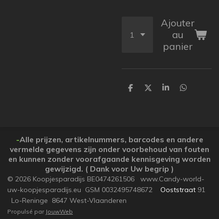
Ajouter
au
panier
P
P
P
P
a
a
a
a
r
r
r
r
t
t
t
t
a
a
a
a
g
g
g
g
e
e
e
e
-
Alle prijzen, artikelnummers, barcodes en andere
r
r
r
r
vermelde gegevens zijn onder voorbehoud van fouten
en kunnen zonder voorafgaande kennisgeving worden
gewijzigd. ( Dank voor Uw begrip )
© 2026 Koopjesparadijs BE0474261506 www.Candy-world-
uw-koopjesparadijs.eu GSM 0032495748672
Ooststraat
91
Lo-Reninge 8647 West-Vlaanderen
Propulsé par
JouwWeb