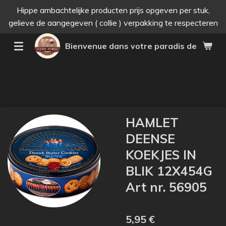
Hippe ambachtelijke producten prijs opgeven per stuk,
Passer
gelieve de aangegeven ( collie ) verpakking te respecteren
au
contenu
Bienvenue dans votre paradis des bonne
principal
HAMLET
DEENSE
KOEKJES IN
BLIK 12X454G
Art nr. 56905
5,95 €