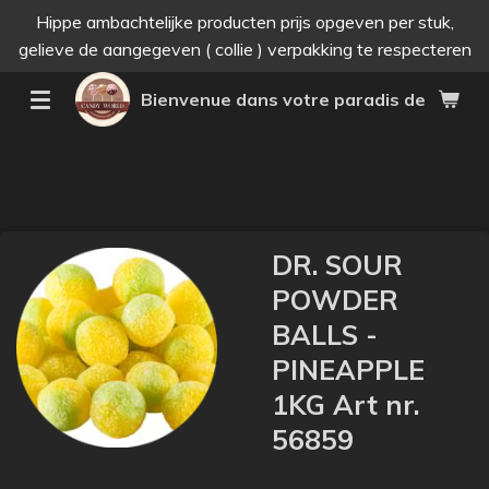
Hippe ambachtelijke producten prijs opgeven per stuk,
Passer
gelieve de aangegeven ( collie ) verpakking te respecteren
au
contenu
Bienvenue dans votre paradis des bonne
principal
DR. SOUR
POWDER
BALLS -
PINEAPPLE
1KG Art nr.
56859