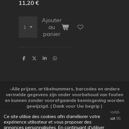
11,20 €
Ajouter
au
panier
P
P
P
P
a
a
a
a
r
r
r
r
t
t
t
t
a
a
a
a
g
g
g
g
e
e
e
e
-
Alle prijzen, artikelnummers, barcodes en andere
r
r
r
r
vermelde gegevens zijn onder voorbehoud van fouten
en kunnen zonder voorafgaande kennisgeving worden
gewijzigd. ( Dank voor Uw begrip )
© 2026 Koopjesparadijs BE0474261506 www.Candy-world-
Ce site utilise des cookies afin d’améliorer votre
uw-koopjesparadijs.eu GSM 0032495748672
Ooststraat
91
expérience utilisateur et vous proposer des
Lo-Reninge 8647 West-Vlaanderen
annonces personnalisées. En continuant d'utiliser