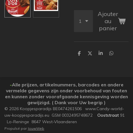
Ajouter
au
panier
P
P
P
P
a
a
a
a
r
r
r
r
t
t
t
t
a
a
a
a
g
g
g
g
e
e
e
e
-
Alle prijzen, artikelnummers, barcodes en andere
r
r
r
r
vermelde gegevens zijn onder voorbehoud van fouten
en kunnen zonder voorafgaande kennisgeving worden
gewijzigd. ( Dank voor Uw begrip )
© 2026 Koopjesparadijs BE0474261506 www.Candy-world-
uw-koopjesparadijs.eu GSM 0032495748672
Ooststraat
91
Lo-Reninge 8647 West-Vlaanderen
Propulsé par
JouwWeb