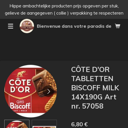
Hippe ambachtelijke producten prijs opgeven per stuk,
Passer
gelieve de aangegeven ( collie ) verpakking te respecteren
au
contenu
Bienvenue dans votre paradis des bonne
principal
CÔTE D'OR
TABLETTEN
BISCOFF MILK
14X190G Art
nr. 57058
6,80 €