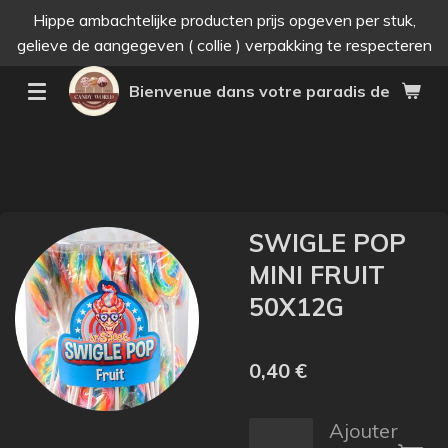
Hippe ambachtelijke producten prijs opgeven per stuk,
Passer
gelieve de aangegeven ( collie ) verpakking te respecteren
au
contenu
Bienvenue dans votre paradis des bonne
principal
SWIGLE POP
MINI FRUIT
50X12G
0,40 €
Ajouter