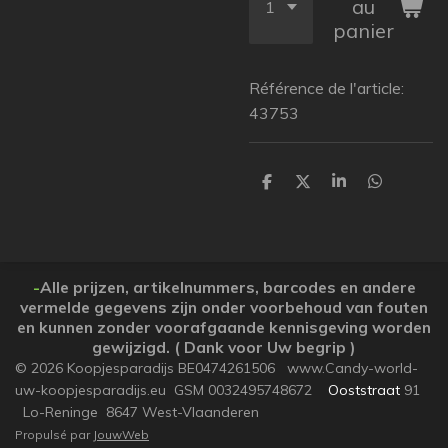
au
panier
Référence de l'article:
43753
P
P
P
P
a
a
a
a
r
r
r
r
t
t
t
t
a
a
a
a
g
g
g
g
e
e
e
e
-
Alle prijzen, artikelnummers, barcodes en andere
r
r
r
r
vermelde gegevens zijn onder voorbehoud van fouten
en kunnen zonder voorafgaande kennisgeving worden
gewijzigd. ( Dank voor Uw begrip )
© 2026 Koopjesparadijs BE0474261506 www.Candy-world-
uw-koopjesparadijs.eu GSM 0032495748672
Ooststraat
91
Lo-Reninge 8647 West-Vlaanderen
Propulsé par
JouwWeb