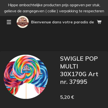
Hippe ambachtelijke producten prijs opgeven per stuk,
Passer
gelieve de aangegeven ( collie ) verpakking te respecteren
au
contenu
Bienvenue dans votre paradis des bonne
principal
SWIGLE POP
MULTI
30X170G Art
nr. 37995
5,20 €