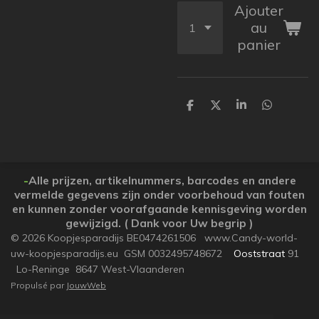
Ajouter
au
panier
P
P
P
P
a
a
a
a
r
r
r
r
t
t
t
t
a
a
a
a
g
g
g
g
e
e
e
e
-
Alle prijzen, artikelnummers, barcodes en andere
r
r
r
r
vermelde gegevens zijn onder voorbehoud van fouten
en kunnen zonder voorafgaande kennisgeving worden
gewijzigd. ( Dank voor Uw begrip )
© 2026 Koopjesparadijs BE0474261506 www.Candy-world-
uw-koopjesparadijs.eu GSM 0032495748672
Ooststraat
91
Lo-Reninge 8647 West-Vlaanderen
Propulsé par
JouwWeb