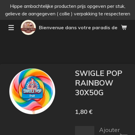
Hippe ambachtelijke producten prijs opgeven per stuk,
Passer
gelieve de aangegeven ( collie ) verpakking te respecteren
au
contenu
Bienvenue dans votre paradis des bonne
principal
SWIGLE POP
RAINBOW
30X50G
1,80 €
Ajouter