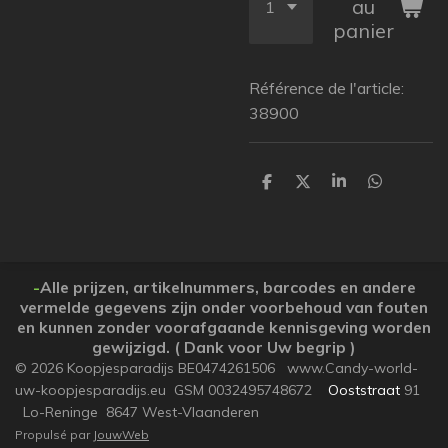
au
panier
Référence de l'article:
38900
P
P
P
P
a
a
a
a
r
r
r
r
t
t
t
t
a
a
a
a
g
g
g
g
e
e
e
e
-
Alle prijzen, artikelnummers, barcodes en andere
r
r
r
r
vermelde gegevens zijn onder voorbehoud van fouten
en kunnen zonder voorafgaande kennisgeving worden
gewijzigd. ( Dank voor Uw begrip )
© 2026 Koopjesparadijs BE0474261506 www.Candy-world-
uw-koopjesparadijs.eu GSM 0032495748672
Ooststraat
91
Lo-Reninge 8647 West-Vlaanderen
Propulsé par
JouwWeb