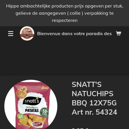
Hippe ambachtelijke producten prijs opgeven per stuk,
Passer
gelieve de aangegeven ( collie ) verpakking te
au
respecteren
contenu
principal
Bienvenue dans votre paradis des bonnes 
SNATT'S
NATUCHIPS
BBQ 12X75G
Art nr. 54324