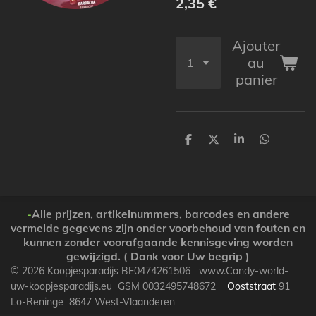
2,35 €
Ajouter
au
panier
P
P
P
P
a
a
a
a
r
r
r
r
t
t
t
t
a
a
a
a
g
g
g
g
e
e
e
e
-
Alle prijzen, artikelnummers, barcodes en andere
r
r
r
r
vermelde gegevens zijn onder voorbehoud van fouten en
kunnen zonder voorafgaande kennisgeving worden
gewijzigd. ( Dank voor Uw begrip )
© 2026 Koopjesparadijs BE0474261506 www.Candy-world-
uw-koopjesparadijs.eu GSM 0032495748672
Ooststraat
91
Lo-Reninge 8647 West-Vlaanderen