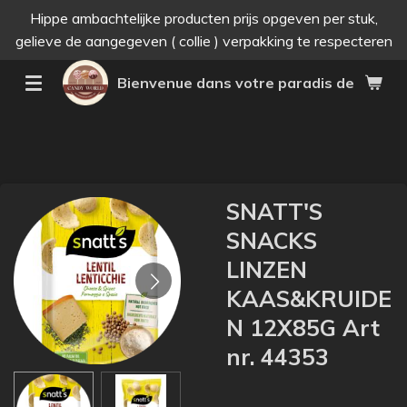
Hippe ambachtelijke producten prijs opgeven per stuk,
Passer
gelieve de aangegeven ( collie ) verpakking te respecteren
au
contenu
Bienvenue dans votre paradis des bonne
principal
SNATT'S
SNACKS
LINZEN
KAAS&KRUIDE
N 12X85G Art
nr. 44353