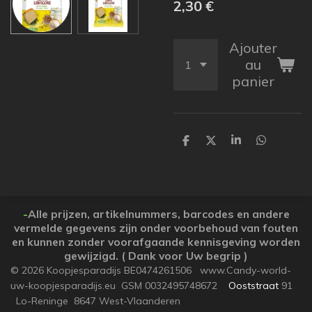
2,30 €
Ajouter
au
panier
P
P
P
P
a
a
a
a
r
r
r
r
t
t
t
t
a
a
a
a
g
g
g
g
e
e
e
e
-
Alle prijzen, artikelnummers, barcodes en andere
r
r
r
r
vermelde gegevens zijn onder voorbehoud van fouten
en kunnen zonder voorafgaande kennisgeving worden
gewijzigd. ( Dank voor Uw begrip )
© 2026 Koopjesparadijs BE0474261506 www.Candy-world-
uw-koopjesparadijs.eu GSM 0032495748672
Ooststraat
91
Lo-Reninge 8647 West-Vlaanderen