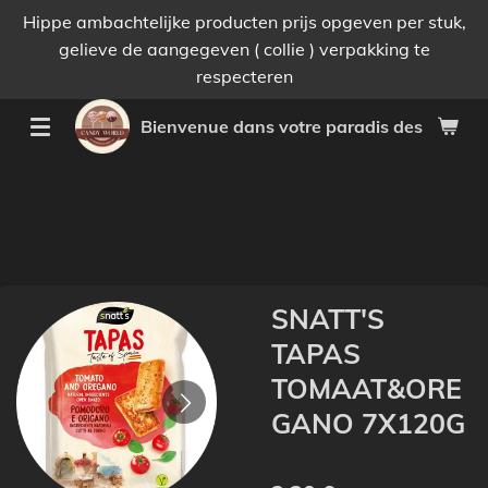
Hippe ambachtelijke producten prijs opgeven per stuk,
Passer
gelieve de aangegeven ( collie ) verpakking te
au
respecteren
contenu
principal
Bienvenue dans votre paradis des bonnes 
SNATT'S
TAPAS
TOMAAT&ORE
GANO 7X120G