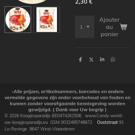
2,30 €
Ajouter
au
panier
P
P
P
P
a
a
a
a
r
r
r
r
t
t
t
t
a
a
a
a
g
g
g
g
e
e
e
e
-
Alle prijzen, artikelnummers, barcodes en andere
r
r
r
r
vermelde gegevens zijn onder voorbehoud van fouten en
kunnen zonder voorafgaande kennisgeving worden
gewijzigd. ( Dank voor Uw begrip )
© 2026 Koopjesparadijs BE0474261506 www.Candy-world-
uw-koopjesparadijs.eu GSM 0032495748672
Ooststraat
91
Lo-Reninge 8647 West-Vlaanderen