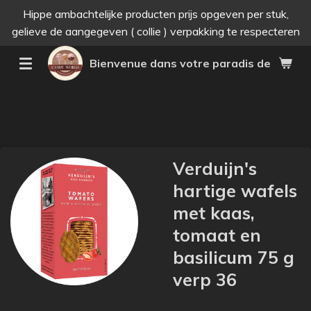
Hippe ambachtelijke producten prijs opgeven per stuk,
Passer
gelieve de aangegeven ( collie ) verpakking te respecteren
au
contenu
Bienvenue dans votre paradis des bonne
principal
Verduijn's
hartige wafels
met kaas,
tomaat en
basilicum 75 g
verp 36