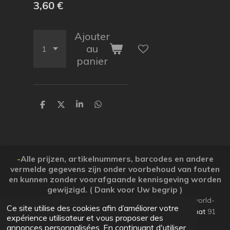
3,60 €
Ajouter
au
panier
P
P
P
P
a
a
a
a
r
r
r
r
t
t
t
t
a
a
a
a
g
g
g
g
e
e
e
e
-
Alle prijzen, artikelnummers, barcodes en andere
r
r
r
r
vermelde gegevens zijn onder voorbehoud van fouten
en kunnen zonder voorafgaande kennisgeving worden
gewijzigd. ( Dank voor Uw begrip )
© 2026 Koopjesparadijs BE0474261506 www.Candy-world-
Ce site utilise des cookies afin d’améliorer votre
uw-koopjesparadijs.eu GSM 0032495748672
Ooststraat
91
expérience utilisateur et vous proposer des
Lo-Reninge 8647 West-Vlaanderen
annonces personnalisées. En continuant d'utiliser