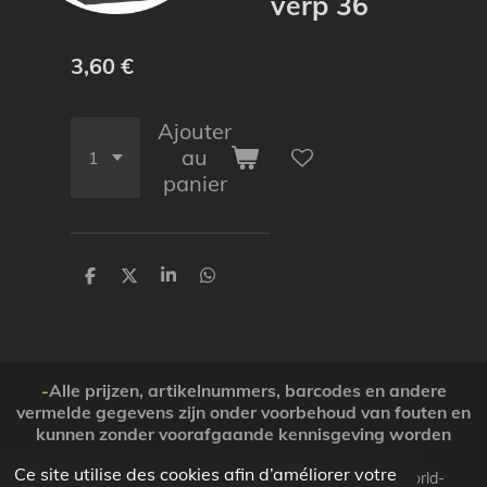
verp 36
3,60 €
Ajouter
au
panier
P
P
P
P
a
a
a
a
r
r
r
r
t
t
t
t
a
a
a
a
g
g
g
g
e
e
e
e
-
Alle prijzen, artikelnummers, barcodes en andere
r
r
r
r
vermelde gegevens zijn onder voorbehoud van fouten en
kunnen zonder voorafgaande kennisgeving worden
gewijzigd. ( Dank voor Uw begrip )
Ce site utilise des cookies afin d’améliorer votre
© 2026 Koopjesparadijs BE0474261506 www.Candy-world-