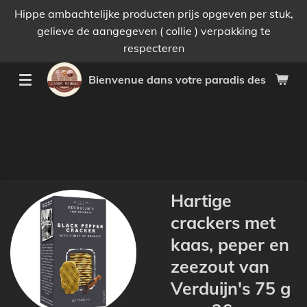
Hippe ambachtelijke producten prijs opgeven per stuk,
Passer
gelieve de aangegeven ( collie ) verpakking te
au
respecteren
contenu
principal
Bienvenue dans votre paradis des bonnes 
Hartige
crackers met
kaas, peper en
zeezout van
Verduijn's 75 g