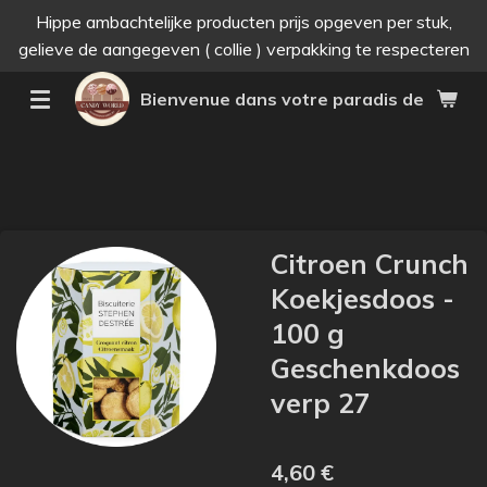
Hippe ambachtelijke producten prijs opgeven per stuk,
Passer
gelieve de aangegeven ( collie ) verpakking te respecteren
au
contenu
Bienvenue dans votre paradis des bonne
principal
Citroen Crunch
Koekjesdoos -
100 g
Geschenkdoos
verp 27
4,60 €