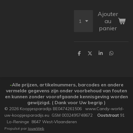
Ajouter
au
panier
P
P
P
P
a
a
a
a
r
r
r
r
t
t
t
t
a
a
a
a
g
g
g
g
e
e
e
e
-
Alle prijzen, artikelnummers, barcodes en andere
r
r
r
r
vermelde gegevens zijn onder voorbehoud van fouten
en kunnen zonder voorafgaande kennisgeving worden
gewijzigd. ( Dank voor Uw begrip )
© 2026 Koopjesparadijs BE0474261506 www.Candy-world-
uw-koopjesparadijs.eu GSM 0032495748672
Ooststraat
91
Lo-Reninge 8647 West-Vlaanderen
Propulsé par
JouwWeb