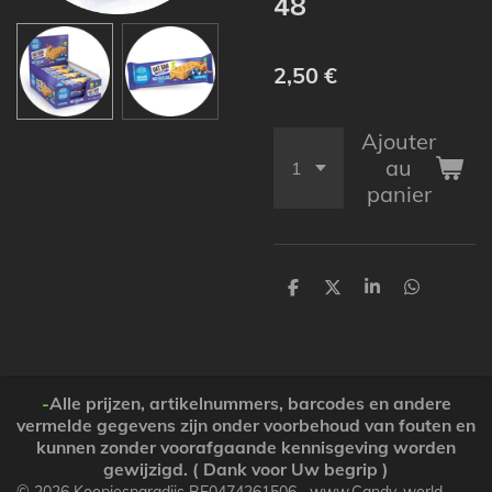
48
2,50 €
Ajouter
au
panier
P
P
P
P
a
a
a
a
r
r
r
r
t
t
t
t
a
a
a
a
g
g
g
g
e
e
e
e
-
Alle prijzen, artikelnummers, barcodes en andere
r
r
r
r
vermelde gegevens zijn onder voorbehoud van fouten en
kunnen zonder voorafgaande kennisgeving worden
gewijzigd. ( Dank voor Uw begrip )