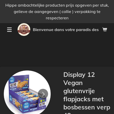
Hippe ambachtelijke producten prijs opgeven per stuk,
Passer
gelieve de aangegeven ( collie ) verpakking te
au
respecteren
contenu
principal
Bienvenue dans votre paradis des bonnes 
Display 12
Vegan
glutenvrije
flapjacks met
bosbessen verp