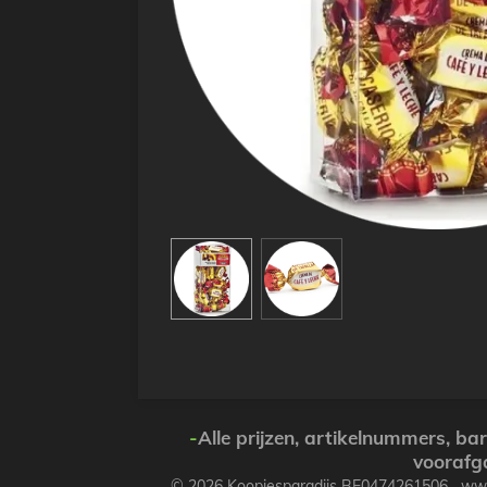
-
Alle prijzen, artikelnummers, b
voorafg
© 2026 Koopjesparadijs BE0474261506 w