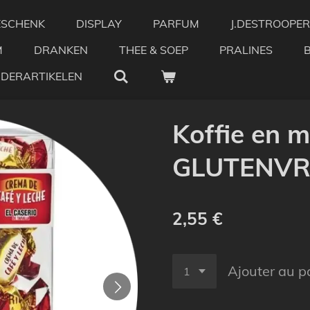
ESCHENK
DISPLAY
PARFUM
J.DESTROOPER
M
DRANKEN
THEE & SOEP
PRALINES
NDERARTIKELEN
Koffie en 
GLUTENVRI
2,55 €
Ajouter au p