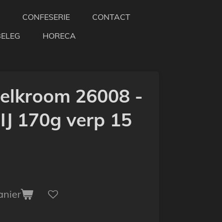
CONFESERIE
CONTACT
BELEG
HORECA
melkroom 26008 -
J 170g verp 15
anier