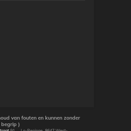
ehoud van fouten en kunnen zonder
begrip )
traat
91 Lo-Reninge 8647 West-