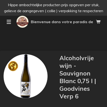
Hippe ambachtelijke producten prijs opgeven per stuk,
Passer
gelieve de aangegeven ( collie ) verpakking te respecteren
au
contenu
Bienvenue dans votre paradis des bonne
principal
Alcoholvrije
wijn -
Sauvignon
Blanc 0,75 l |
Goodvines
Verp 6