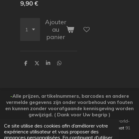
9,90 €
Ajouter
au
panier
P
P
P
P
a
a
a
a
r
r
r
r
t
t
t
t
a
a
a
a
g
g
g
g
e
e
e
e
-
Alle prijzen, artikelnummers, barcodes en andere
r
r
r
r
vermelde gegevens zijn onder voorbehoud van fouten
en kunnen zonder voorafgaande kennisgeving worden
gewijzigd. ( Dank voor Uw begrip )
© 2026 Koopjesparadijs BE0474261506 www.Candy-world-
Ce site utilise des cookies afin d’améliorer votre
uw-koopjesparadijs.eu GSM 0032495748672
Ooststraat
91
expérience utilisateur et vous proposer des
Lo-Reninge 8647 West-Vlaanderen
annonces personnalisées. En continuant d'utiliser