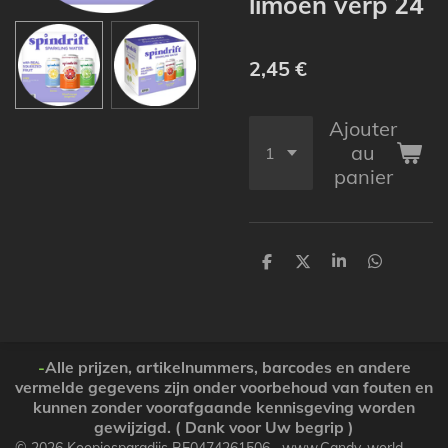
limoen verp 24
2,45 €
Ajouter
au
panier
P
P
P
P
a
a
a
a
r
r
r
r
t
t
t
t
a
a
a
a
g
g
g
g
e
e
e
e
-
Alle prijzen, artikelnummers, barcodes en andere
r
r
r
r
vermelde gegevens zijn onder voorbehoud van fouten en
kunnen zonder voorafgaande kennisgeving worden
gewijzigd. ( Dank voor Uw begrip )