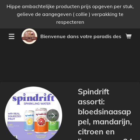
Hippe ambachtelijke producten prijs opgeven per stuk,
Passer
gelieve de aangegeven ( collie ) verpakking te
au
respecteren
contenu
principal
Bienvenue dans votre paradis des bonnes 
Spindrift
assorti:
bloedsinaasap
pel, mandarijn,
citroen en