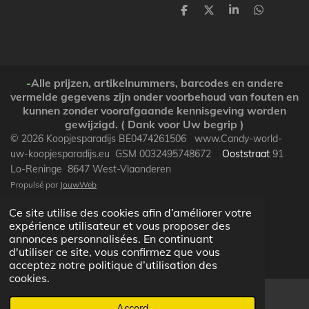
P
P
P
P
a
a
a
a
r
r
r
r
t
t
t
t
a
a
a
a
g
g
g
g
e
e
e
e
-
Alle prijzen, artikelnummers, barcodes en andere
r
r
r
r
vermelde gegevens zijn onder voorbehoud van fouten en
kunnen zonder voorafgaande kennisgeving worden
gewijzigd. ( Dank voor Uw begrip )
© 2026 Koopjesparadijs BE0474261506 www.Candy-world-
uw-koopjesparadijs.eu GSM 0032495748672
Ooststraat
91
Lo-Reninge 8647 West-Vlaanderen
Propulsé par
JouwWeb
Ce site utilise des cookies afin d’améliorer votre
expérience utilisateur et vous proposer des
annonces personnalisées. En continuant
d'utiliser ce site, vous confirmez que vous
acceptez notre politique d’utilisation des
cookies.
Accord