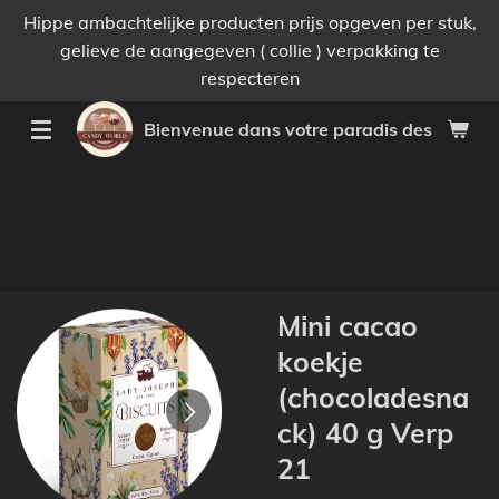
Hippe ambachtelijke producten prijs opgeven per stuk,
Passer
gelieve de aangegeven ( collie ) verpakking te
au
respecteren
contenu
principal
Bienvenue dans votre paradis des bonnes 
Mini cacao
koekje
(chocoladesna
ck) 40 g Verp
21