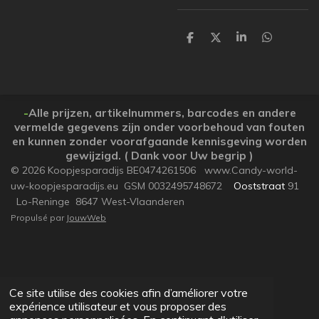
P
P
P
P
a
a
a
a
r
r
r
r
t
t
t
t
a
a
a
a
g
g
g
g
e
e
e
e
-
Alle prijzen, artikelnummers, barcodes en andere
r
r
r
r
vermelde gegevens zijn onder voorbehoud van fouten
en kunnen zonder voorafgaande kennisgeving worden
gewijzigd. ( Dank voor Uw begrip )
© 2026 Koopjesparadijs BE0474261506 www.Candy-world-
uw-koopjesparadijs.eu GSM 0032495748672
Ooststraat
91
Lo-Reninge 8647 West-Vlaanderen
Propulsé par
JouwWeb
Ce site utilise des cookies afin d’améliorer votre
expérience utilisateur et vous proposer des