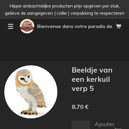
Hippe ambachtelijke producten prijs opgeven per stuk,
Passer
gelieve de aangegeven ( collie ) verpakking te respecteren
au
contenu
Bienvenue dans votre paradis des bonne
principal
Beeldje van
een kerkuil
verp 5
8,70 €
Ajouter