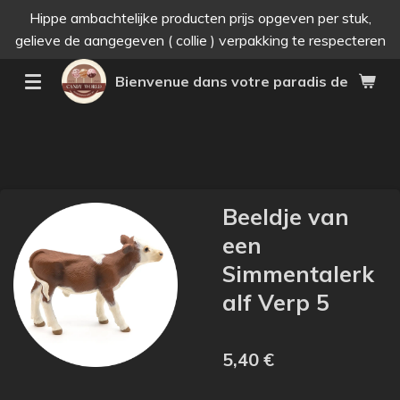
Hippe ambachtelijke producten prijs opgeven per stuk,
Passer
gelieve de aangegeven ( collie ) verpakking te respecteren
au
contenu
Bienvenue dans votre paradis des bonne
principal
Beeldje van
een
Simmentalerk
alf Verp 5
5,40 €