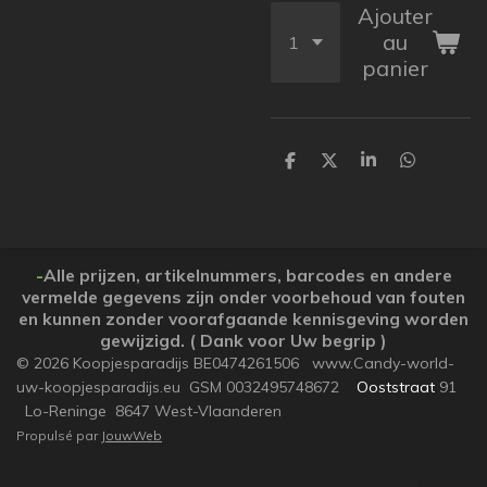
Ajouter
au
panier
P
P
P
P
a
a
a
a
r
r
r
r
t
t
t
t
a
a
a
a
g
g
g
g
e
e
e
e
-
Alle prijzen, artikelnummers, barcodes en andere
r
r
r
r
vermelde gegevens zijn onder voorbehoud van fouten
en kunnen zonder voorafgaande kennisgeving worden
gewijzigd. ( Dank voor Uw begrip )
© 2026 Koopjesparadijs BE0474261506 www.Candy-world-
uw-koopjesparadijs.eu GSM 0032495748672
Ooststraat
91
Lo-Reninge 8647 West-Vlaanderen
Propulsé par
JouwWeb