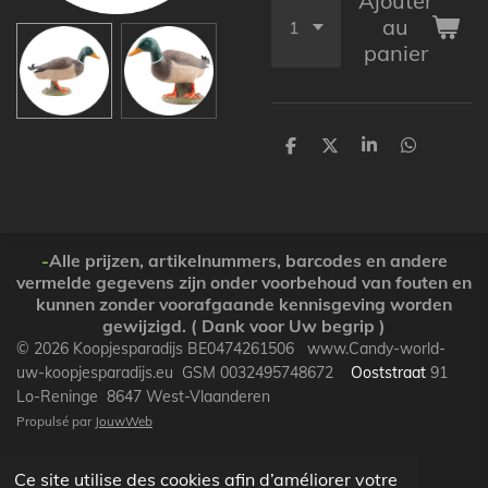
Ajouter
au
panier
P
P
P
P
a
a
a
a
r
r
r
r
t
t
t
t
a
a
a
a
g
g
g
g
e
e
e
e
-
Alle prijzen, artikelnummers, barcodes en andere
r
r
r
r
vermelde gegevens zijn onder voorbehoud van fouten en
kunnen zonder voorafgaande kennisgeving worden
gewijzigd. ( Dank voor Uw begrip )
© 2026 Koopjesparadijs BE0474261506 www.Candy-world-
uw-koopjesparadijs.eu GSM 0032495748672
Ooststraat
91
Lo-Reninge 8647 West-Vlaanderen
Propulsé par
JouwWeb
Ce site utilise des cookies afin d’améliorer votre