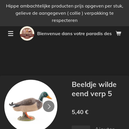
Hippe ambachtelijke producten prijs opgeven per stuk,
Passer
gelieve de aangegeven ( collie ) verpakking te
au
respecteren
contenu
principal
Bienvenue dans votre paradis des bonnes 
Beeldje wilde
eend verp 5
5,40 €