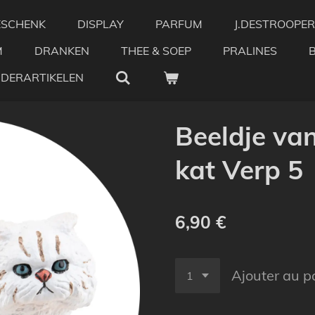
ESCHENK
DISPLAY
PARFUM
J.DESTROOPER
M
DRANKEN
THEE & SOEP
PRALINES
NDERARTIKELEN
Beeldje va
kat Verp 5
6,90 €
Ajouter au p