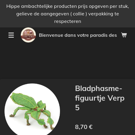
Hippe ambachtelijke producten prijs opgeven per stuk,
Passer
gelieve de aangegeven ( collie ) verpakking te
au
respecteren
contenu
principal
Bienvenue dans votre paradis des bonnes 
Bladphasme-
figuurtje Verp
5
8,70 €