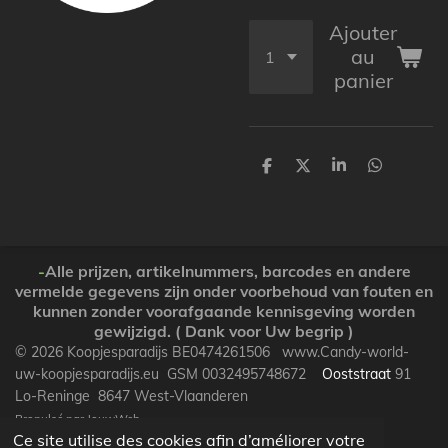
Ajouter
au
panier
P
P
P
P
a
a
a
a
r
r
r
r
t
t
t
t
a
a
a
a
g
g
g
g
e
e
e
e
-
Alle prijzen, artikelnummers, barcodes en andere
r
r
r
r
vermelde gegevens zijn onder voorbehoud van fouten en
kunnen zonder voorafgaande kennisgeving worden
gewijzigd. ( Dank voor Uw begrip )
© 2026 Koopjesparadijs BE0474261506 www.Candy-world-
uw-koopjesparadijs.eu GSM 0032495748672
Ooststraat
91
Lo-Reninge 8647 West-Vlaanderen
Propulsé par
JouwWeb
Ce site utilise des cookies afin d’améliorer votre