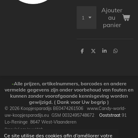
Ajouter
au
panier
P
P
P
P
a
a
a
a
r
r
r
r
t
t
t
t
a
a
a
a
g
g
g
g
e
e
e
e
-
Alle prijzen, artikelnummers, barcodes en andere
r
r
r
r
vermelde gegevens zijn onder voorbehoud van fouten en
kunnen zonder voorafgaande kennisgeving worden
gewijzigd. ( Dank voor Uw begrip )
© 2026 Koopjesparadijs BE0474261506 www.Candy-world-
uw-koopjesparadijs.eu GSM 0032495748672
Ooststraat
91
Lo-Reninge 8647 West-Vlaanderen
Propulsé par
JouwWeb
Ce site utilise des cookies afin d’améliorer votre