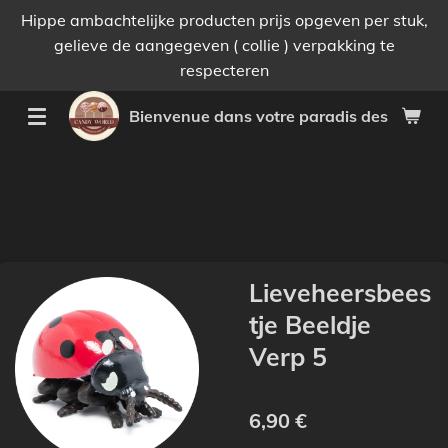
Hippe ambachtelijke producten prijs opgeven per stuk,
Passer
gelieve de aangegeven ( collie ) verpakking te
au
respecteren
contenu
principal
Bienvenue dans votre paradis des bonnes 
Lieveheersbees
tje Beeldje
Verp 5
6,90 €