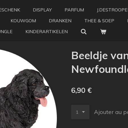
ESCHENK
DISPLAY
PARFUM
J.DESTROOPE
KOUWGOM
DRANKEN
THEE & SOEP
UNGLE
KINDERARTIKELEN
Beeldje va
Newfoundl
6,90 €
Ajouter au p