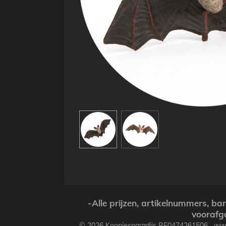
-
Alle prijzen, artikelnummers, b
voorafg
© 2026 Koopjesparadijs BE0474261506 w