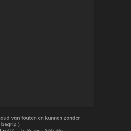
ehoud van fouten en kunnen zonder
begrip )
traat
91 Lo-Reninge 8647 West-