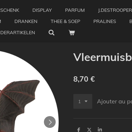
ESCHENK
DISPLAY
PARFUM
J.DESTROOPER
M
DRANKEN
THEE & SOEP
PRALINES
NDERARTIKELEN
Vleermuisb
8,70 €
Ajouter au p
P
P
P