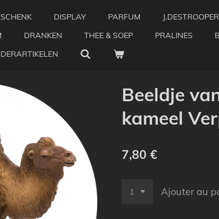
ESCHENK
DISPLAY
PARFUM
J.DESTROOPER
M
DRANKEN
THEE & SOEP
PRALINES
NDERARTIKELEN
Beeldje va
kameel Ver
7,80 €
Ajouter au p