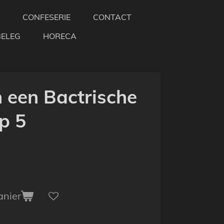
CONFESERIE
CONTACT
BELEG
HORECA
n een Bactrische
p 5
anier