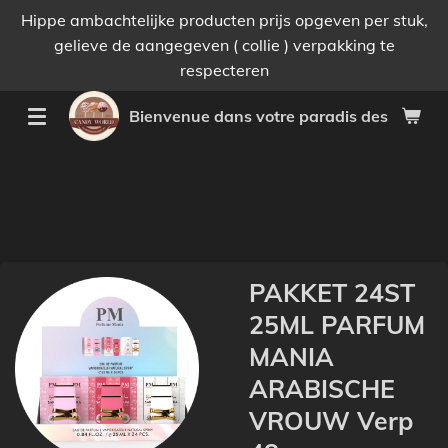
Hippe ambachtelijke producten prijs opgeven per stuk,
Passer
gelieve de aangegeven ( collie ) verpakking te
au
respecteren
contenu
principal
Bienvenue dans votre paradis des bonnes 
PAKKET 24ST
25ML PARFUM
MANIA
ARABISCHE
VROUW Verp