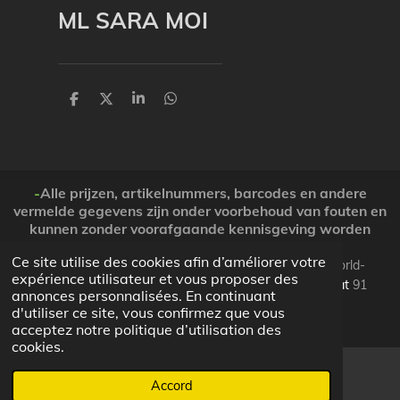
ML SARA MOI
P
P
P
P
a
a
a
a
r
r
r
r
t
t
t
t
a
a
a
a
g
g
g
g
e
e
e
e
-
Alle prijzen, artikelnummers, barcodes en andere
r
r
r
r
vermelde gegevens zijn onder voorbehoud van fouten en
kunnen zonder voorafgaande kennisgeving worden
gewijzigd. ( Dank voor Uw begrip )
Ce site utilise des cookies afin d’améliorer votre
© 2026 Koopjesparadijs BE0474261506 www.Candy-world-
expérience utilisateur et vous proposer des
uw-koopjesparadijs.eu GSM 0032495748672
Ooststraat
91
annonces personnalisées. En continuant
Lo-Reninge 8647 West-Vlaanderen
d'utiliser ce site, vous confirmez que vous
Propulsé par
JouwWeb
acceptez notre politique d’utilisation des
cookies.
Accord
E-mail
Facebook