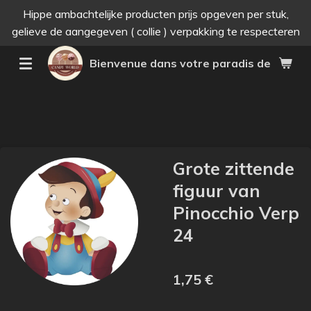
Hippe ambachtelijke producten prijs opgeven per stuk,
Passer
gelieve de aangegeven ( collie ) verpakking te respecteren
au
contenu
Bienvenue dans votre paradis des bonne
principal
Grote zittende
figuur van
Pinocchio Verp
24
1,75 €