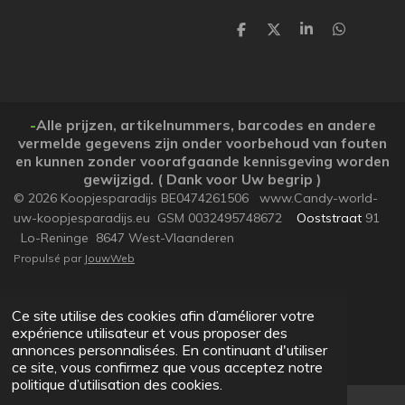
P
P
P
P
a
a
a
a
r
r
r
r
t
t
t
t
a
a
a
a
g
g
g
g
e
e
e
e
-
Alle prijzen, artikelnummers, barcodes en andere
r
r
r
r
vermelde gegevens zijn onder voorbehoud van fouten
en kunnen zonder voorafgaande kennisgeving worden
gewijzigd. ( Dank voor Uw begrip )
© 2026 Koopjesparadijs BE0474261506 www.Candy-world-
uw-koopjesparadijs.eu GSM 0032495748672
Ooststraat
91
Lo-Reninge 8647 West-Vlaanderen
Propulsé par
JouwWeb
Ce site utilise des cookies afin d’améliorer votre
expérience utilisateur et vous proposer des
annonces personnalisées. En continuant d'utiliser
ce site, vous confirmez que vous acceptez notre
politique d’utilisation des cookies.