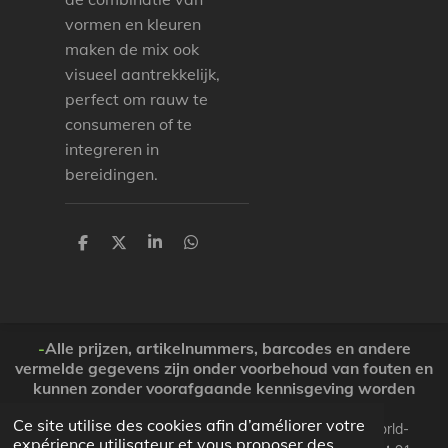
vormen en kleuren
maken de mix ook
visueel aantrekkelijk,
perfect om rauw te
consumeren of te
integreren in
bereidingen.
P
P
P
P
a
a
a
a
r
r
r
r
t
t
t
t
a
a
a
a
g
g
g
g
e
e
e
e
-
Alle prijzen, artikelnummers, barcodes en andere
r
r
r
r
vermelde gegevens zijn onder voorbehoud van fouten en
kunnen zonder voorafgaande kennisgeving worden
gewijzigd. ( Dank voor Uw begrip )
Ce site utilise des cookies afin d’améliorer votre
© 2026 Koopjesparadijs BE0474261506 www.Candy-world-
expérience utilisateur et vous proposer des