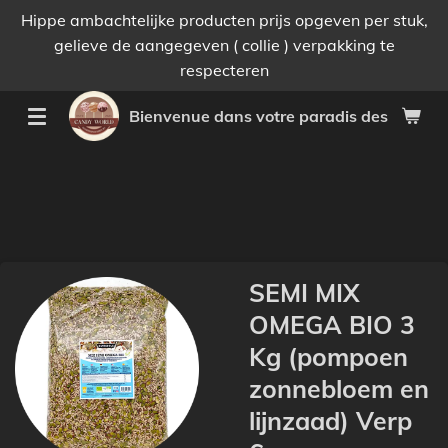
Hippe ambachtelijke producten prijs opgeven per stuk,
Passer
gelieve de aangegeven ( collie ) verpakking te
au
respecteren
contenu
principal
Bienvenue dans votre paradis des bonnes 
SEMI MIX
OMEGA BIO 3
Kg (pompoen
zonnebloem en
lijnzaad) Verp