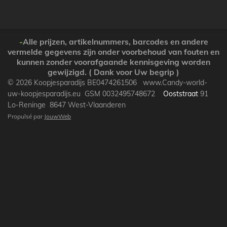
r
r
r
r
t
t
t
t
a
a
a
a
g
g
g
g
e
e
e
e
-
Alle prijzen, artikelnummers, barcodes en andere
r
r
r
r
vermelde gegevens zijn onder voorbehoud van fouten en
kunnen zonder voorafgaande kennisgeving worden
gewijzigd. ( Dank voor Uw begrip )
© 2026 Koopjesparadijs BE0474261506 www.Candy-world-
uw-koopjesparadijs.eu GSM 0032495748672
Ooststraat
91
Lo-Reninge 8647 West-Vlaanderen
Propulsé par
JouwWeb