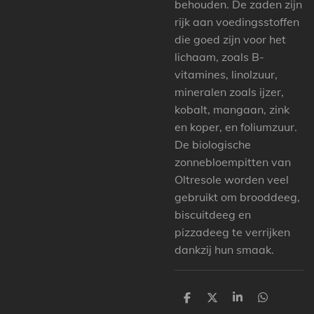
behouden. De zaden zijn
rijk aan voedingsstoffen
die goed zijn voor het
lichaam, zoals B-
vitamines, linolzuur,
mineralen zoals ijzer,
kobalt, mangaan, zink
en koper, en foliumzuur.
De biologische
zonnebloempitten van
Oltresole worden veel
gebruikt om brooddeeg,
biscuitdeeg en
pizzadeeg te verrijken
dankzij hun smaak.
P
P
P
P
a
a
a
a