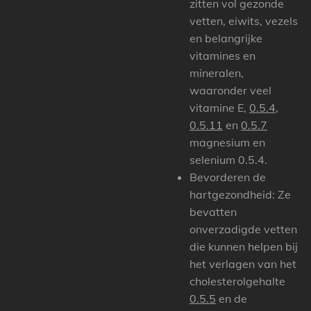
zitten vol gezonde
vetten, eiwits, vezels
en belangrijke
vitamines en
mineralen,
waaronder veel
vitamine E,
0.5.4
,
0.5.11
en
0.5.7
magnesium en
selenium 0.5.4.
Bevorderen de
hartgezondheid:
Ze
bevatten
onverzadigde vetten
die kunnen helpen bij
het verlagen van het
cholesterolgehalte
0.5.5
en de