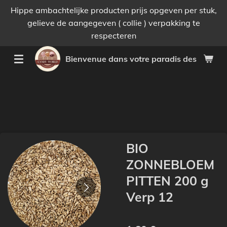
Hippe ambachtelijke producten prijs opgeven per stuk,
Passer
gelieve de aangegeven ( collie ) verpakking te
au
respecteren
contenu
principal
Bienvenue dans votre paradis des bonnes 
BIO
ZONNEBLOEM
PITTEN 200 g
Verp 12