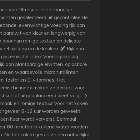
nen van Oltresole, in het handige
vruchten geselecteerd uit gecontroleerde
ezonde, evenwichtige voeding rijk aan
jn parelwit van kleur en langwerpig van
 door hun romige textuur en delicate
eelzijdig zijn in de keuken. 🌾 Rijk aan
e glycemische index Voedingskundig
rijk aan plantaardige eiwitten, oplosbare
ten en waardevolle micronutriënten
um, fosfor en B-vitamines. Het
ycemische index maken ze perfect voor
tisch of uitgebalanceerd dieet volgt. 💧
 smaak en romige textuur Voor het koken
 ongeveer 8-12 uur worden geweekt,
 één keer wordt ververst. Eenmaal
eer 60 minuten in kokend water worden
jn. Na het koken geven ze een natuurlijke