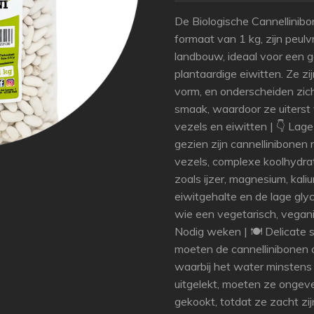
De Biologische Cannellinibo
formaat van 1 kg, zijn peul
landbouw, ideaal voor een g
plantaardige eiwitten. Ze zi
vorm, en onderscheiden zich
smaak, waardoor ze uiterst v
vezels en eiwitten | 👇 Lag
gezien zijn cannellinibonen 
vezels, complexe koolhydra
zoals ijzer, magnesium, kali
eiwitgehalte en de lage gl
wie een vegetarisch, veganis
Nodig weken | 🍽️ Delicate
moeten de cannellinibonen
waarbij het water minstens
uitgelekt, moeten ze ongev
gekookt, totdat ze zacht zi