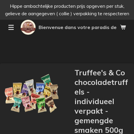
Hippe ambachtelijke producten prijs opgeven per stuk,
Passer
gelieve de aangegeven ( collie ) verpakking te respecteren
au
contenu
Bienvenue dans votre paradis des bonne
principal
Truffee's & Co
chocoladetruff
els -
individueel
verpakt -
gemengde
smaken 500g