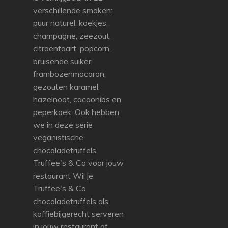
verschillende smaken:
puur naturel, koekjes,
champagne, zeezout,
citroentaart, popcorn,
bruisende suiker,
frambozenmacaron,
gezouten karamel,
hazelnoot, cacaonibs en
peperkoek. Ook hebben
we in deze serie
veganistische
chocoladetruffels.
Truffee's & Co voor jouw
restaurant Wil je
Truffee's & Co
chocoladetruffels als
koffiebijgerecht serveren
in jouw restaurant of