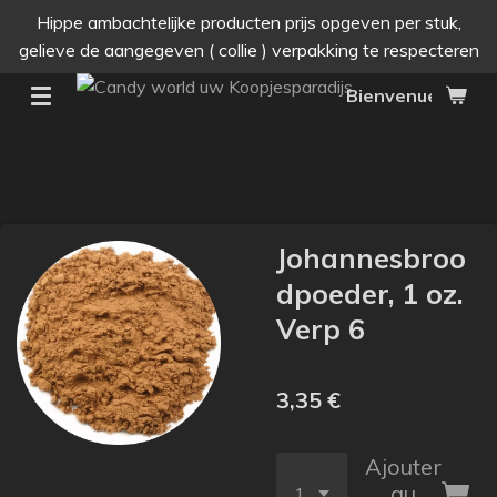
Hippe ambachtelijke producten prijs opgeven per stuk,
Passer
gelieve de aangegeven ( collie ) verpakking te respecteren
au
contenu
Bienvenue dans v
principal
Johannesbroo
dpoeder, 1 oz.
Verp 6
3,35 €
Ajouter
au