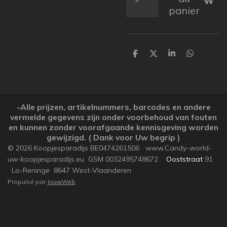
panier
P
P
P
P
a
a
a
a
r
r
r
r
t
t
t
t
a
a
a
a
g
g
g
g
e
e
e
e
-
Alle prijzen, artikelnummers, barcodes en andere
r
r
r
r
vermelde gegevens zijn onder voorbehoud van fouten
en kunnen zonder voorafgaande kennisgeving worden
gewijzigd. ( Dank voor Uw begrip )
© 2026 Koopjesparadijs BE0474261506 www.Candy-world-
uw-koopjesparadijs.eu GSM 0032495748672
Ooststraat
91
Lo-Reninge 8647 West-Vlaanderen
Propulsé par
JouwWeb