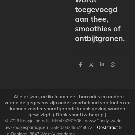
toegevoegd
aan thee,
smoothies of
ontbijtgranen.
P
P
P
P
a
a
a
a
r
r
r
r
t
t
t
t
a
a
a
a
g
g
g
g
e
e
e
e
-
Alle prijzen, artikelnummers, barcodes en andere
r
r
r
r
vermelde gegevens zijn onder voorbehoud van fouten en
kunnen zonder voorafgaande kennisgeving worden
gewijzigd. ( Dank voor Uw begrip )
© 2026 Koopjesparadijs BE0474261506 www.Candy-world-
uw-koopjesparadijs.eu GSM 0032495748672
Ooststraat
91
Lo-Reninge 8647 West-Vlaanderen