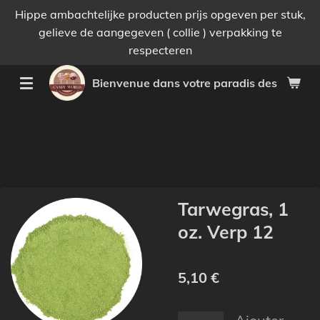
Hippe ambachtelijke producten prijs opgeven per stuk,
Passer
gelieve de aangegeven ( collie ) verpakking te
au
respecteren
contenu
principal
Bienvenue dans votre paradis des bonnes 
Tarwegras, 1
oz. Verp 12
5,10 €