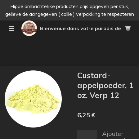
Hippe ambachtelijke producten prijs opgeven per stuk,
Passer
gelieve de aangegeven ( collie ) verpakking te respecteren
au
contenu
Bienvenue dans votre paradis des bonne
principal
Custard-
appelpoeder, 1
oz. Verp 12
6,25 €
Ajouter