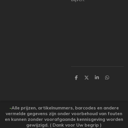
P
P
P
P
a
a
a
a
r
r
r
r
t
t
t
t
a
a
a
a
g
g
g
g
e
e
e
e
-
Alle prijzen, artikelnummers, barcodes en andere
r
r
r
r
vermelde gegevens zijn onder voorbehoud van fouten
en kunnen zonder voorafgaande kennisgeving worden
gewijzigd. ( Dank voor Uw begrip )