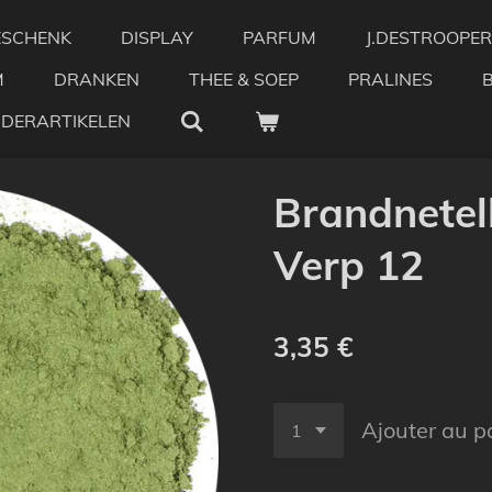
ESCHENK
DISPLAY
PARFUM
J.DESTROOPER
M
DRANKEN
THEE & SOEP
PRALINES
NDERARTIKELEN
Brandnetel
Verp 12
3,35 €
Ajouter au p