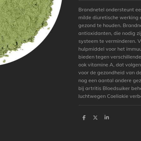
Brandnetel ondersteunt ee
milde diuretische werking
gezond te houden. Brandnet
antioxidanten, die nodig zi
systeem te verminderen. Vi
hulpmiddel voor het immu
bieden tegen verschillend
ook vitamine A, dat volge
voor de gezondheid van de
nog een aantal andere ge
bij artritis Bloedsuiker b
luchtwegen Coeliakie verb
P
P
P
a
a
a
r
r
r
t
t
t
a
a
a