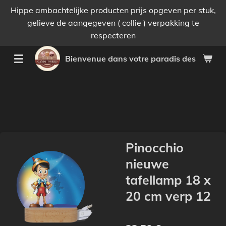
Hippe ambachtelijke producten prijs opgeven per stuk,
Passer
gelieve de aangegeven ( collie ) verpakking te
au
respecteren
contenu
principal
Bienvenue dans votre paradis des bonnes 
Pinocchio
nieuwe
tafellamp 18 x
20 cm verp 12