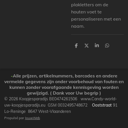
plakletters om de
houten voet te
personaliseren met een
naam.
P
P
P
P
a
a
a
a
r
r
r
r
t
t
t
t
a
a
a
a
g
g
g
g
e
e
e
e
-
Alle prijzen, artikelnummers, barcodes en andere
r
r
r
r
vermelde gegevens zijn onder voorbehoud van fouten en
kunnen zonder voorafgaande kennisgeving worden
gewijzigd. ( Dank voor Uw begrip )
© 2026 Koopjesparadijs BE0474261506 www.Candy-world-
uw-koopjesparadijs.eu GSM 0032495748672
Ooststraat
91
Lo-Reninge 8647 West-Vlaanderen
Propulsé par
JouwWeb