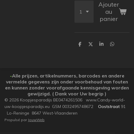
Ajouter
au
panier
P
P
P
P
a
a
a
a
r
r
r
r
t
t
t
t
a
a
a
a
g
g
g
g
e
e
e
e
-
Alle prijzen, artikelnummers, barcodes en andere
r
r
r
r
vermelde gegevens zijn onder voorbehoud van fouten
en kunnen zonder voorafgaande kennisgeving worden
gewijzigd. ( Dank voor Uw begrip )
© 2026 Koopjesparadijs BE0474261506 www.Candy-world-
uw-koopjesparadijs.eu GSM 0032495748672
Ooststraat
91
Lo-Reninge 8647 West-Vlaanderen
Propulsé par
JouwWeb