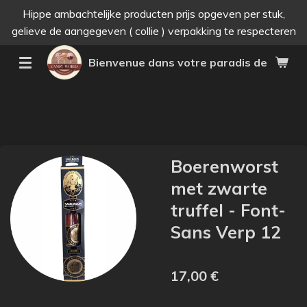
Hippe ambachtelijke producten prijs opgeven per stuk,
Passer
gelieve de aangegeven ( collie ) verpakking te respecteren
au
contenu
Bienvenue dans votre paradis des bonne
principal
Boerenworst
met zwarte
truffel - Font-
Sans Verp 12
17,00 €