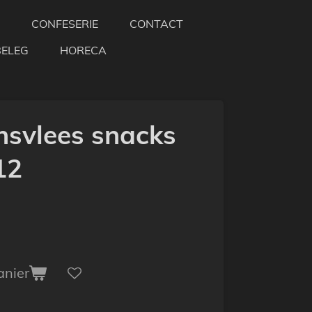
CONFESERIE
CONTACT
BELEG
HORECA
nsvlees snacks
12
anier