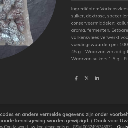
Ingrediënten: Varkensvlees
suiker, dextrose, specerije
conserveermiddelen: kalium
aroma, fermenten. Eetbare
varkensvlees verwerkt vo
voedingswaarden per 100 g
45 g - Waarvan verzadigde
Waarvan suikers 1,5 g - Ei
P
P
P
a
a
a
r
r
r
t
t
t
a
a
a
g
g
g
e
e
e
r
r
r
arcodes en andere vermelde gegevens zijn onder voorb
aande kennisgeving worden gewijzigd. ( Dank voor Uw 
ww.Candy-world-uw-koopjesparadijs.eu GSM 0032495748672
Oosts