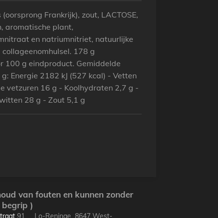
 (oorsprong Frankrijk), zout, LACTOSE,
n, aromatische plant,
nitraat en natriumnitriet, natuurlijke
 collageenomhulsel. 178 g
or 100 g eindproduct. Gemiddelde
: Energie 2182 kJ (527 kcal) - Vetten
 vetzuren 16 g - Koolhydraten 2,7 g -
witten 28 g - Zout 5,1 g
ehoud van fouten en kunnen zonder
begrip )
traat
91 Lo-Reninge 8647 West-