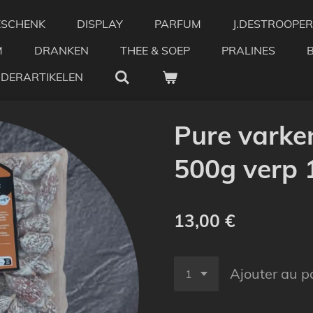
ESCHENK
DISPLAY
PARFUM
J.DESTROOPER
M
DRANKEN
THEE & SOEP
PRALINES
NDERARTIKELEN
Pure varke
500g verp 
13,00 €
Ajouter au p