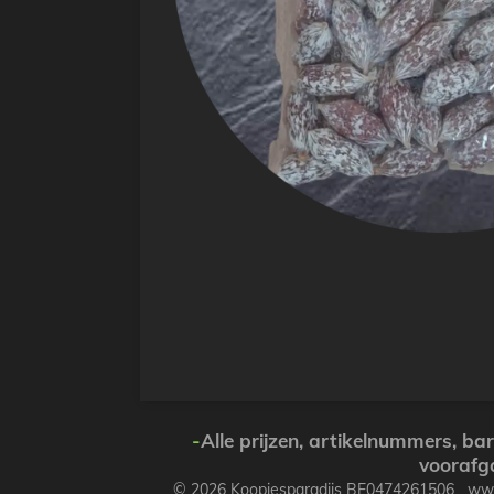
-
Alle prijzen, artikelnummers, b
voorafg
© 2026 Koopjesparadijs BE0474261506 w